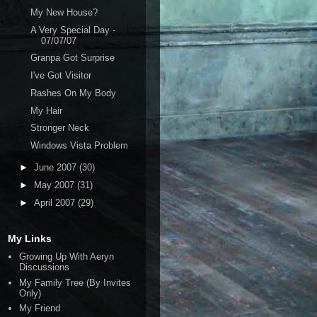
My New House?
A Very Special Day -
07/07/07
Granpa Got Surprise
I've Got Visitor
Rashes On My Body
My Hair
Stronger Neck
Windows Vista Problem
►
June 2007
(30)
►
May 2007
(31)
►
April 2007
(29)
My Links
Growing Up With Aeryn
Discussions
My Family Tree (By Invites
Only)
My Friend