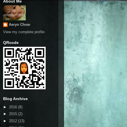
About Me
Aeryn Chow
View my complete profile
QRcode
Blog Archive
►
2016
(8)
►
2015
(2)
►
2012
(13)