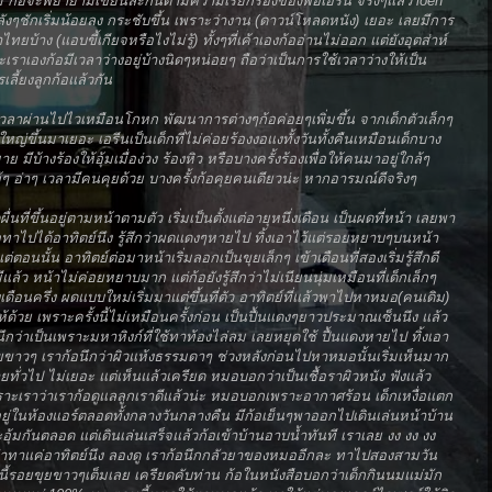
าม ก้อจะพยายามเขียนละกันตามความเรียกร้องของพ่อเอรีน จริงๆแล้ว loen
หลังๆชักเริ่มน้อยลง กระชับขึ้น เพราะว่างาน (ดาวน์โหลดหนัง) เยอะ เลยมีการ
้าง (แอบขี้เกียจหรือไงไม่รู้) ทั้งๆที่เค้าเองก้ออ่านไม่ออก แต่ยังอุตส่าห์
ะเราเองก้อมีเวลาว่างอยู่บ้างนิดๆหน่อยๆ ถือว่าเป็นการใช้เวลาว่างให้เป็น
ี้ยงลูกก้อแล้วกัน
้ว เวลาผ่านไปไวเหมือนโกหก พัฒนาการต่างๆก้อค่อยๆเพิ่มขึ้น จากเด็กตัวเล็กๆ
วใหญ่ขึ้นมาเยอะ เอรีนเป็นเด็กที่ไม่ค่อยร้องงอแงทั้งวันทั้งคืนเหมือนเด็กบาง
ย มีบ้างร้องให้อุ้มเมื่อง่วง ร้องหิว หรือบางครั้งร้องเพื่อให้คนมาอยู่ใกล้ๆ
อู้ๆ อ่าๆ เวลามีคนคุยด้วย บางครั้งก้อคุยคนเดียวน่ะ หากอารมณ์ดีจริงๆ
ผื่นที่ขึ้นอยู่ตามหน้าตามตัว เริ่มเป็นตั้งแต่อายุหนึ่งเดือน เป็นผดที่หน้า เลยพา
ไปได้อาทิตย์นึง รู้สึกว่าผดแดงๆหายไป ทิ้งเอาไว้แต่รอยหยาบๆบนหน้า
แต่ตอนนั้น อาทิตย์ต่อมาหน้าเริ่มลอกเป็นขุยเล็กๆ เข้าเดือนที่สองเริ่มรู้สึกดี
ล้ว หน้าไม่ค่อยหยาบมาก แต่ก้อยังรู้สึกว่าไม่เนียนนุ่มเหมือนที่เด็กเล็กๆ
ือนครึ่ง ผดแบบใหม่เริ่มมาแต่ขึ้นที่ตัว อาทิตย์ที่แล้วพาไปหาหมอ(คนเดิม)
้วย เพราะครั้งนี้ไม่เหมือนครั้งก่อน เป็นปื้นแดงๆยาวประมาณเซ็นนึง แล้ว
ก้อนึกว่าเป็นเพราะมหาหิงก์ที่ใช้ทาท้องไล่ลม เลยหยุดใช้ ปื้นแดงหายไป ทิ้งเอา
ุยขาวๆ เราก้อนึกว่าผิวแห้งธรรมดาๆ ช่วงหลังก่อนไปหาหมอนั้นเริ่มเห็นมาก
ยทั่วไป ไม่เยอะ แต่เห็นแล้วเครียด หมอบอกว่าเป็นเชื้อราผิวหนัง ฟังแล้ว
ะเราว่าเราก้อดูแลลูกเราดีแล้วน่ะ หมอบอกเพราะอากาศร้อน เด็กเหงื่อแตก
ีนอยู่ในห้องแอร์ตลอดทั้งกลางวันกลางคืน มีก้อเย็นๆพาออกไปเดินเล่นหน้าบ้าน
อุ้มกันตลอด แต่เดินเล่นเสร็จแล้วก้อเข้าบ้านอาบน้ำทันที เราเลย งง งง งง
าทาแค่อาทิตย์นึง ลองดู เราก้อนึกกลัวยาของหมออีกละ ทาไปสองสามวัน
้รอยขุยขาวๆเต็มเลย เครียดคับท่าน ก้อในหนังสือบอกว่าเด็กกินนมแม่มัก