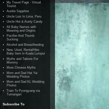
My Travel Page - Virtual
Tourist
Auntie Sapphire
Uncle Luis In Lima, Peru
Uncle Hor & Aunty Candy
All Baby Names with
Meaning and Origins
Pacifier And Thumb
Sucking
Alcohol and Breastfeeding
New, Used, Rental/Hire
Baby Item in Kuala Lumpur
Myths and Taboos For
Mommy
More Chinese Myths
Mom and Dad Hat Yai
Wedding Photos
Mom and Dad KL Wedding
Photos
Train To Pyongyang via
Tumangan
Subscribe To