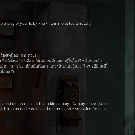
 a blog of your baby kha? I am interested to read :)
เสียงเหนื่อยๆตามด้วย)
๊เอ๋ต้องรออีก2เดือน ตื่นเต้ลชะมัดเลยอ่ะ(ในใจจริงๆโครตกลัว
มีความสุขดี..แต่มีแอ๊บเบื่อคนแถวๆนั้นเนอะรู้นะว่าใคร อิอิอิ แค่นี้
อีกนะจ๊ะ
se send me an email at this address aeryn @ aerynchow dot com
t it into an address since there are people scrawling for email