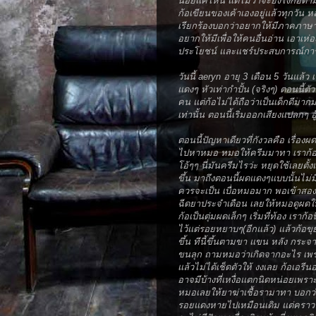
น้อยแค่ไหน แต่ไม่ว่าจะยังไงก้อต
ก้อเขียนของเค้าเองอยู่แล้วทุกวัน 
เรียกร้องบอกว่าอยากให้มีภาคภาษาไทยบ
อยากให้มีเพื่อให้คนอื่นอ่าน เอาเห่อ
ประโยชน์ และแชร์ประสบการณ์การเล
วันนี้ aeryn อายุ 3 เดือน 5 วันแล
แดงๆ หัวเท่ากำปั้น (จริงๆ) ตอนนี้ตั
คน แต่ก้อไม่ได้ถือว่าเป็นเด็กดีมากมา
เท่านั้น ตอนนี้เริ่มออกเสียงแปลกๆ 
ตอนนี้ปัญหาเดียวที่กังวลคือ เรื่องผด
ไปหาหมอ หมอให้ครีมมาทา เราก้อทา
โอ้ๆๆ นี่มันครีมไรว่ะ หยุดใช้เลยตั้ง
ขึ้น มาถึงตอนนี้ผดแดงๆแบบนั้นไม่มีแ
ควรจะเป็น เบื่อหมอมาก พอเข้าสองเด
ฉีดยาประจำเดือน เลยให้หมอดูผดให้ด
ก้อเป็นตุ่มผดเล็กๆ เริ่มที่ท้อง เรา
ไว้แต่รอยหยาบๆ(อีกแล้ว) แล้วก้อข
ขึ้น ทีนี้ขึ้นตามขา แขน หลัง กระจา
ขนลุก ถามหมอว่าเกิดจากอะไร เพรา
แล้วไม่ได้เช็ดตัวให้ งงเลย ก้อเอร
อาจมีบ้างที่เหงื่อแตกนิดหน่อยเพราะ
หมอเลยให้ยาฆ่าเชื้อรามาทา บอกว่
รอยแดงหายไปเหมือนเดิม แต่คราวนี