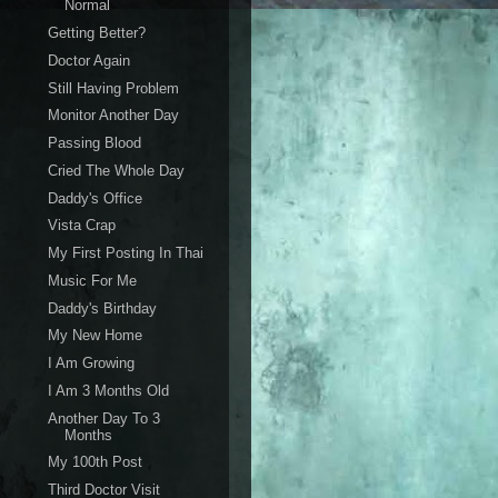
Normal
Getting Better?
Doctor Again
Still Having Problem
Monitor Another Day
Passing Blood
Cried The Whole Day
Daddy's Office
Vista Crap
My First Posting In Thai
Music For Me
Daddy's Birthday
My New Home
I Am Growing
I Am 3 Months Old
Another Day To 3
Months
My 100th Post
Third Doctor Visit