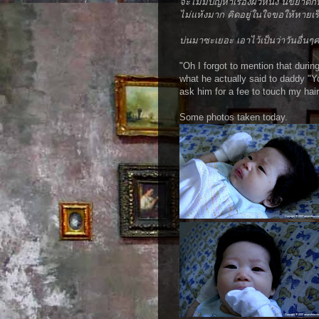
จะไม่มีปัญหาเรื่องผิวหน้ง นี่ขยา
ไม่แห้งมาก คิดอยู่ในใจขอให้หายเ
บ่นมาซะเยอะ เอาไว้เป็นว่าวันอื่นๆค่อ
"Oh I forgot to mention that duri
what he actually said to daddy "Yo
ask him for a fee to touch my hair
Some photos taken today.